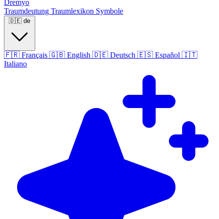
Dremyo
Traumdeutung
Traumlexikon
Symbole
🇩🇪
de
🇫🇷
Français
🇬🇧
English
🇩🇪
Deutsch
🇪🇸
Español
🇮🇹
Italiano