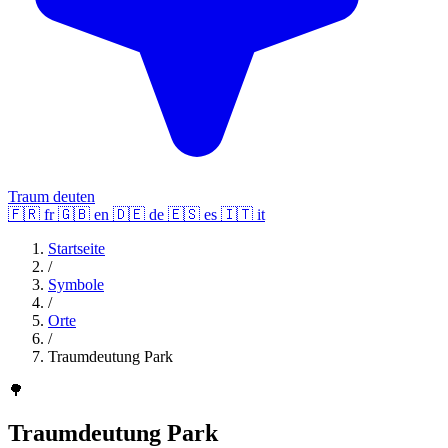
Traum deuten
🇫🇷
fr
🇬🇧
en
🇩🇪
de
🇪🇸
es
🇮🇹
it
Startseite
/
Symbole
/
Orte
/
Traumdeutung Park
🌳
Traumdeutung Park