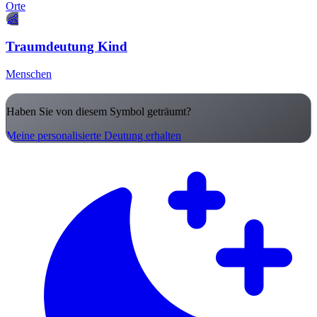
Orte
👶
Traumdeutung Kind
Menschen
Haben Sie von diesem Symbol geträumt?
Meine personalisierte Deutung erhalten