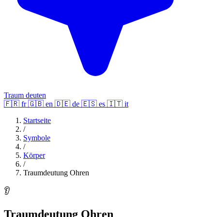
Traum deuten
🇫🇷
fr
🇬🇧
en
🇩🇪
de
🇪🇸
es
🇮🇹
it
Startseite
/
Symbole
/
Körper
/
Traumdeutung Ohren
👂
Traumdeutung Ohren