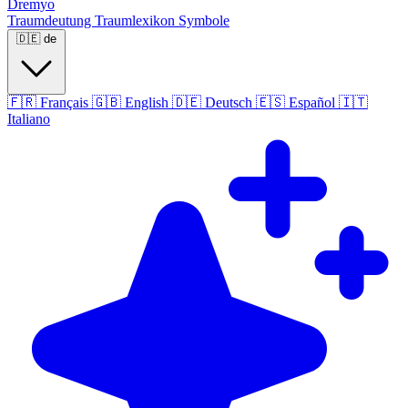
Dremyo
Traumdeutung
Traumlexikon
Symbole
🇩🇪
de
🇫🇷
Français
🇬🇧
English
🇩🇪
Deutsch
🇪🇸
Español
🇮🇹
Italiano