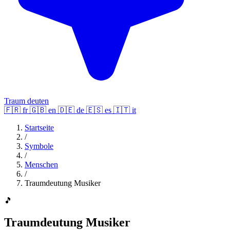
Traum deuten
🇫🇷
fr
🇬🇧
en
🇩🇪
de
🇪🇸
es
🇮🇹
it
Startseite
/
Symbole
/
Menschen
/
Traumdeutung Musiker
🎵
Traumdeutung Musiker