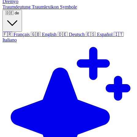
Dremyo
Traumdeutung
Traumlexikon
Symbole
🇩🇪
de
🇫🇷
Français
🇬🇧
English
🇩🇪
Deutsch
🇪🇸
Español
🇮🇹
Italiano