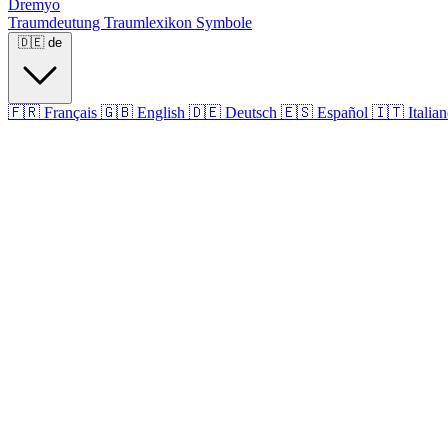
Dremyo
Traumdeutung
Traumlexikon
Symbole
🇩🇪
de
🇫🇷
Français
🇬🇧
English
🇩🇪
Deutsch
🇪🇸
Español
🇮🇹
Italia