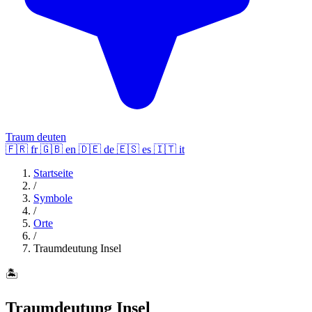
Traum deuten
🇫🇷
fr
🇬🇧
en
🇩🇪
de
🇪🇸
es
🇮🇹
it
Startseite
/
Symbole
/
Orte
/
Traumdeutung Insel
🏝️
Traumdeutung Insel