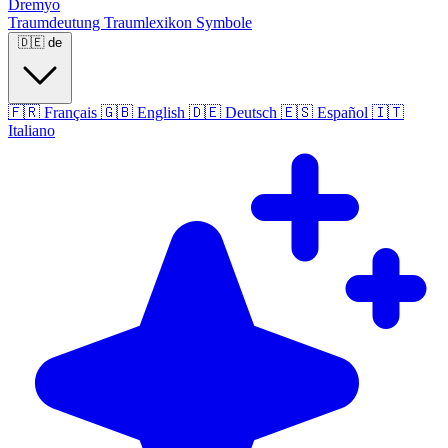
Dremyo
Traumdeutung
Traumlexikon
Symbole
🇩🇪
de
🇫🇷
Français
🇬🇧
English
🇩🇪
Deutsch
🇪🇸
Español
🇮🇹
Italiano