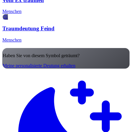
Vom Ex träumen
Menschen
😠
Traumdeutung Feind
Menschen
Haben Sie von diesem Symbol geträumt?
Meine personalisierte Deutung erhalten