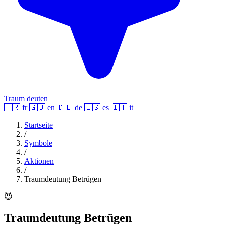
Traum deuten
🇫🇷
fr
🇬🇧
en
🇩🇪
de
🇪🇸
es
🇮🇹
it
Startseite
/
Symbole
/
Aktionen
/
Traumdeutung Betrügen
😈
Traumdeutung Betrügen