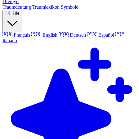
Dremyo
Traumdeutung
Traumlexikon
Symbole
🇩🇪
de
🇫🇷
Français
🇬🇧
English
🇩🇪
Deutsch
🇪🇸
Español
🇮🇹
Italiano