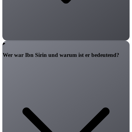
Wer war Ibn Sirin und warum ist er bedeutend?