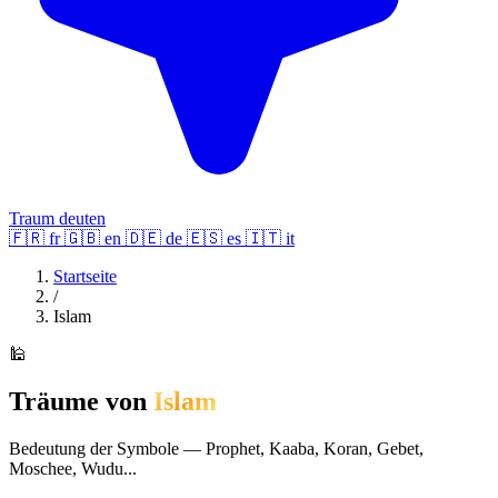
Traum deuten
🇫🇷
fr
🇬🇧
en
🇩🇪
de
🇪🇸
es
🇮🇹
it
Startseite
/
Islam
🕌
Träume von
Islam
Bedeutung der Symbole — Prophet, Kaaba, Koran, Gebet,
Moschee, Wudu...