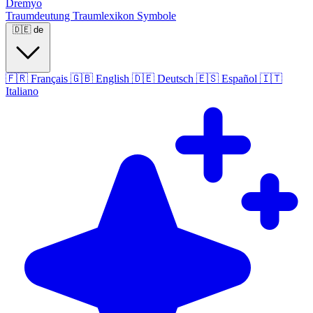
Dremyo
Traumdeutung
Traumlexikon
Symbole
🇩🇪
de
🇫🇷
Français
🇬🇧
English
🇩🇪
Deutsch
🇪🇸
Español
🇮🇹
Italiano