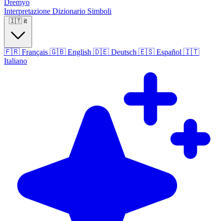
Dremyo
Interpretazione
Dizionario
Simboli
🇮🇹
it
🇫🇷
Français
🇬🇧
English
🇩🇪
Deutsch
🇪🇸
Español
🇮🇹
Italiano