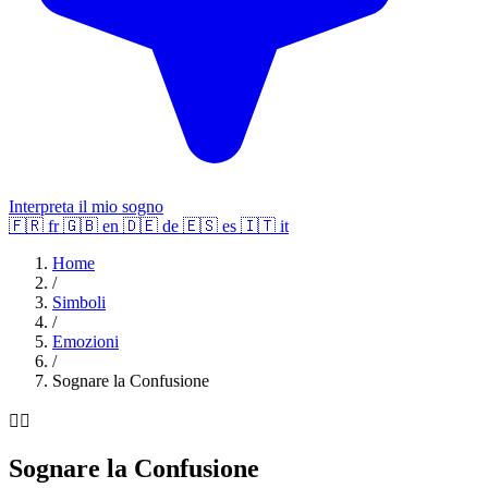
Interpreta il mio sogno
🇫🇷
fr
🇬🇧
en
🇩🇪
de
🇪🇸
es
🇮🇹
it
Home
/
Simboli
/
Emozioni
/
Sognare la Confusione
😵‍💫
Sognare la Confusione