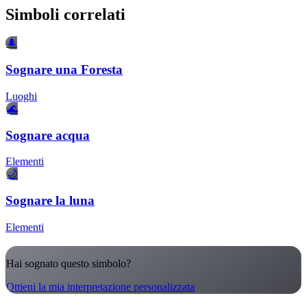
Simboli correlati
🌲
Sognare una Foresta
Luoghi
🌊
Sognare acqua
Elementi
🌙
Sognare la luna
Elementi
Hai sognato questo simbolo?
Ottieni la mia interpretazione personalizzata