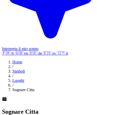
Interpreta il mio sogno
🇫🇷
fr
🇬🇧
en
🇩🇪
de
🇪🇸
es
🇮🇹
it
Home
/
Simboli
/
Luoghi
/
Sognare Citta
🏙️
Sognare Citta