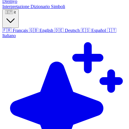
Dremyo
Interpretazione
Dizionario
Simboli
🇮🇹
it
🇫🇷
Français
🇬🇧
English
🇩🇪
Deutsch
🇪🇸
Español
🇮🇹
Italiano