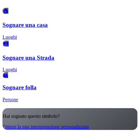
🏠
Sognare una casa
Luoghi
🛤️
Sognare una Strada
Luoghi
👥
Sognare folla
Persone
Hai sognato questo simbolo?
Ottieni la mia interpretazione personalizzata