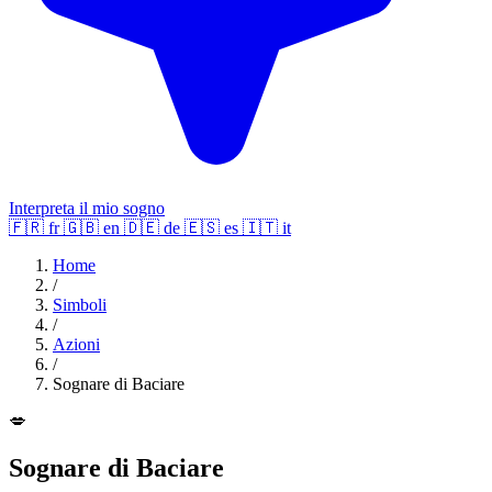
Interpreta il mio sogno
🇫🇷
fr
🇬🇧
en
🇩🇪
de
🇪🇸
es
🇮🇹
it
Home
/
Simboli
/
Azioni
/
Sognare di Baciare
💋
Sognare di Baciare