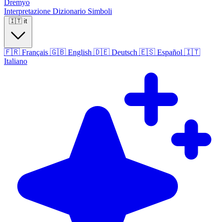
Dremyo
Interpretazione
Dizionario
Simboli
🇮🇹
it
🇫🇷
Français
🇬🇧
English
🇩🇪
Deutsch
🇪🇸
Español
🇮🇹
Italiano