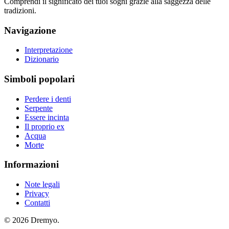
Comprendi il significato dei tuoi sogni grazie alla saggezza delle
tradizioni.
Navigazione
Interpretazione
Dizionario
Simboli popolari
Perdere i denti
Serpente
Essere incinta
Il proprio ex
Acqua
Morte
Informazioni
Note legali
Privacy
Contatti
© 2026 Dremyo.