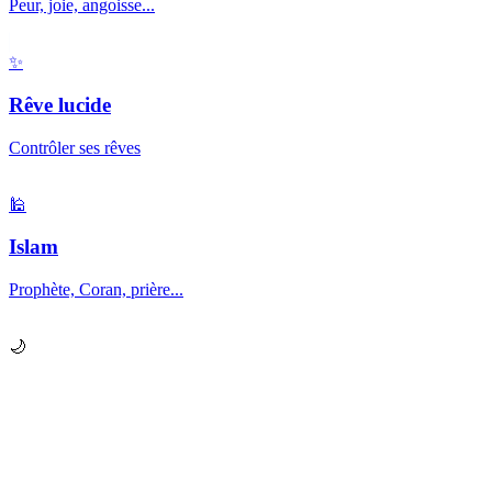
Peur, joie, angoisse...
✨
Rêve lucide
Contrôler ses rêves
🕌
Islam
Prophète, Coran, prière...
🌙
Prêt à explorer vos
rêves
?
Chaque nuit, votre subconscient vous envoie des messages.
Apprenez à les décrypter.