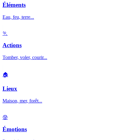
Éléments
Eau, feu, terre...
🏃
Actions
Tomber, voler, courir...
🏠
Lieux
Maison, mer, forêt...
😰
Émotions