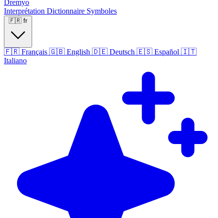
Dremyo
Interprétation
Dictionnaire
Symboles
🇫🇷
fr
🇫🇷
Français
🇬🇧
English
🇩🇪
Deutsch
🇪🇸
Español
🇮🇹
Italiano