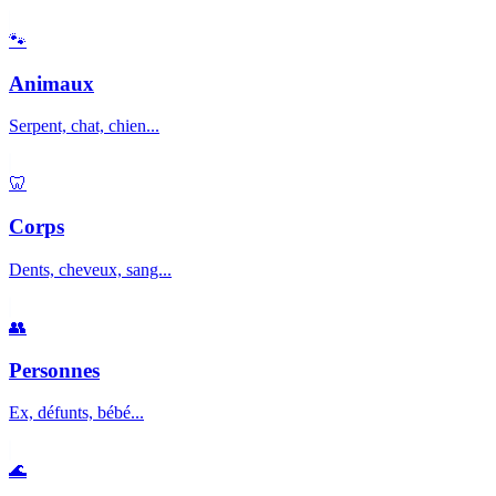
🐾
Animaux
Serpent, chat, chien...
🦷
Corps
Dents, cheveux, sang...
👥
Personnes
Ex, défunts, bébé...
🌊