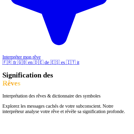
Interpréter mon rêve
🇫🇷
fr
🇬🇧
en
🇩🇪
de
🇪🇸
es
🇮🇹
it
Signification des
Rêves
Interprétation des rêves & dictionnaire des symboles
Explorez les messages cachés de votre subconscient. Notre
interpréteur analyse votre rêve et révèle sa signification profonde.