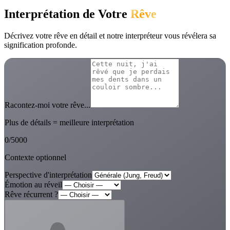
Interprétation de Votre
Rêve
Décrivez votre rêve en détail et notre interpréteur vous révélera sa
signification profonde.
Racontez-moi votre rêve...
Plus de détails = meilleure interprétation
0
/
5000
Contexte optionnel
Perspective d'interprétation
Émotion au réveil
Rêve récurrent ?