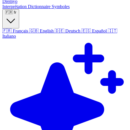
Dremyo
Interprétation
Dictionnaire
Symboles
🇫🇷
fr
🇫🇷
Français
🇬🇧
English
🇩🇪
Deutsch
🇪🇸
Español
🇮🇹
Italiano