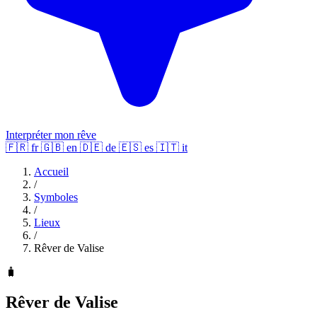
Interpréter mon rêve
🇫🇷
fr
🇬🇧
en
🇩🇪
de
🇪🇸
es
🇮🇹
it
Accueil
/
Symboles
/
Lieux
/
Rêver de Valise
🧳
Rêver de Valise