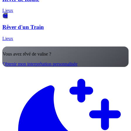
Lieux
🚂
Rêver d'un Train
Lieux
Vous avez rêvé de valise ?
Obtenir mon interprétation personnalisée