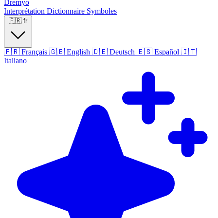
Dremyo
Interprétation
Dictionnaire
Symboles
🇫🇷
fr
🇫🇷
Français
🇬🇧
English
🇩🇪
Deutsch
🇪🇸
Español
🇮🇹
Italiano