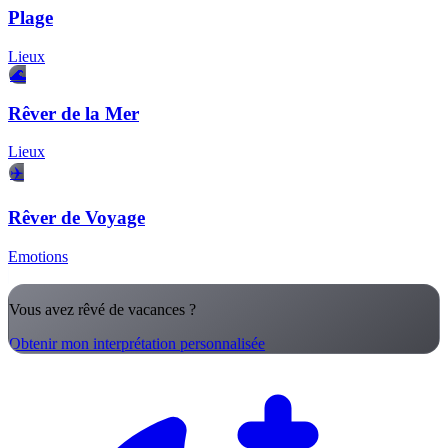
Plage
Lieux
🌊
Rêver de la Mer
Lieux
✈️
Rêver de Voyage
Emotions
Vous avez rêvé de vacances ?
Obtenir mon interprétation personnalisée