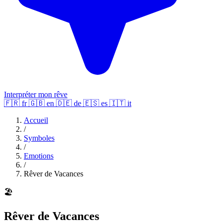
Interpréter mon rêve
🇫🇷
fr
🇬🇧
en
🇩🇪
de
🇪🇸
es
🇮🇹
it
Accueil
/
Symboles
/
Emotions
/
Rêver de Vacances
🏖️
Rêver de Vacances