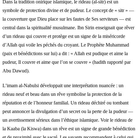
Dans la tradition onirique islamique, le rideau (al-sitr) est un
symbole de protection divine et de pudeur. Le concept de « sitr » —
la couverture que Dieu place sur les fautes de Ses serviteurs — est
central dans la spiritualité musulmane. Ibn Sirin enseignait que rêver
d’un rideau qui couvre et protège est un signe de la miséricorde
d’Allah qui voile les péchés du croyant. Le Prophète Muhammad
(paix et bénédictions sur lui) a dit : « Allah est pudique et aime la
pudeur, Il couvre et aime que l’on se couvre » (hadith rapporté par
Abu Dawud).
L’imam al-Nabulsi développait une interprétation nuancée : un
rideau neuf et beau dans un rêve symbolise la protection de la
réputation et de l’honneur familial. Un rideau déchiré ou tombant
peut annoncer la divulgation d’un secret ou la perte de la pudeur —
un avertissement sérieux dans l’éthique islamique. Voir le rideau de
la Kaaba (la Kiswa) dans un rêve est un signe de grande bénédiction
et de proximité avec le sacré. Les savants recommandent à celui qui