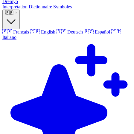
Dremyo
Interprétation
Dictionnaire
Symboles
🇫🇷
fr
🇫🇷
Français
🇬🇧
English
🇩🇪
Deutsch
🇪🇸
Español
🇮🇹
Italiano