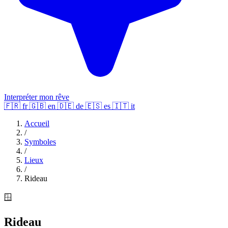
Interpréter mon rêve
🇫🇷
fr
🇬🇧
en
🇩🇪
de
🇪🇸
es
🇮🇹
it
Accueil
/
Symboles
/
Lieux
/
Rideau
🪟
Rideau