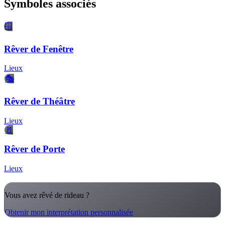
Symboles associés
🪟
Rêver de Fenêtre
Lieux
🎭
Rêver de Théâtre
Lieux
🚪
Rêver de Porte
Lieux
Vous avez rêvé de rideau ?
Obtenir mon interprétation personnalisée