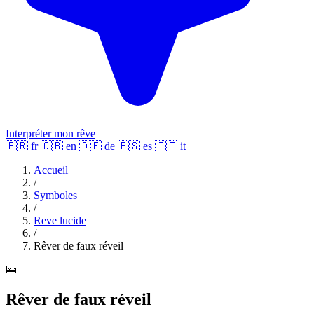
Interpréter mon rêve
🇫🇷
fr
🇬🇧
en
🇩🇪
de
🇪🇸
es
🇮🇹
it
Accueil
/
Symboles
/
Reve lucide
/
Rêver de faux réveil
🛌
Rêver de faux réveil