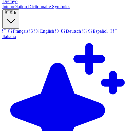
Dremyo
Interprétation
Dictionnaire
Symboles
🇫🇷
fr
🇫🇷
Français
🇬🇧
English
🇩🇪
Deutsch
🇪🇸
Español
🇮🇹
Italiano