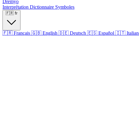
Dremyo
Interprétation
Dictionnaire
Symboles
🇫🇷
fr
🇫🇷
Français
🇬🇧
English
🇩🇪
Deutsch
🇪🇸
Español
🇮🇹
Italia