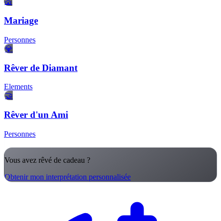
💒
Mariage
Personnes
💎
Rêver de Diamant
Elements
🤝
Rêver d'un Ami
Personnes
Vous avez rêvé de cadeau ?
Obtenir mon interprétation personnalisée