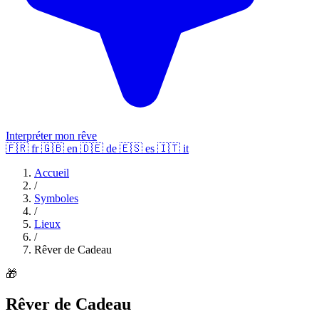
Interpréter mon rêve
🇫🇷
fr
🇬🇧
en
🇩🇪
de
🇪🇸
es
🇮🇹
it
Accueil
/
Symboles
/
Lieux
/
Rêver de Cadeau
🎁
Rêver de Cadeau