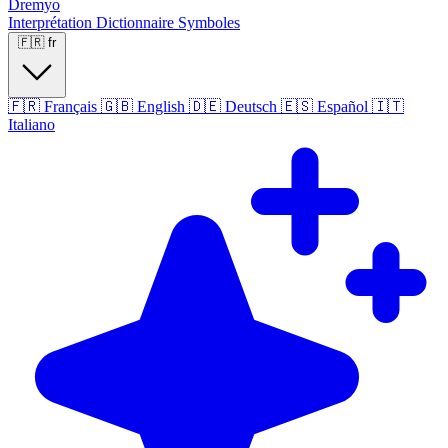
Dremyo
Interprétation
Dictionnaire
Symboles
🇫🇷
fr
🇫🇷
Français
🇬🇧
English
🇩🇪
Deutsch
🇪🇸
Español
🇮🇹
Italiano