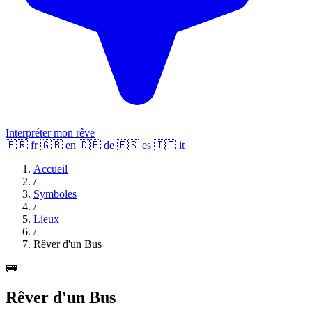
Interpréter mon rêve
🇫🇷
fr
🇬🇧
en
🇩🇪
de
🇪🇸
es
🇮🇹
it
Accueil
/
Symboles
/
Lieux
/
Rêver d'un Bus
🚌
Rêver d'un Bus