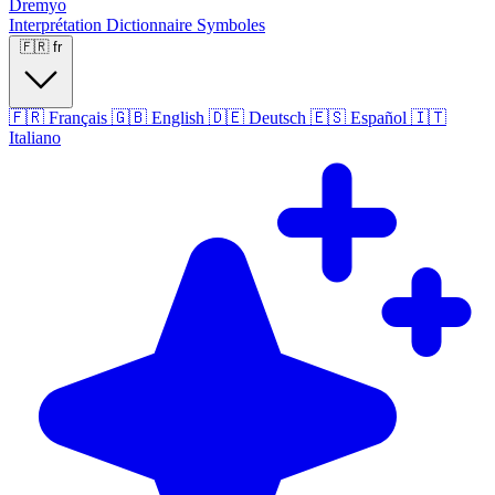
Dremyo
Interprétation
Dictionnaire
Symboles
🇫🇷
fr
🇫🇷
Français
🇬🇧
English
🇩🇪
Deutsch
🇪🇸
Español
🇮🇹
Italiano