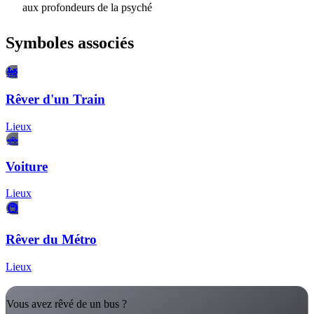
aux profondeurs de la psyché
Symboles associés
🚂
Rêver d'un Train
Lieux
🚗
Voiture
Lieux
🚇
Rêver du Métro
Lieux
Vous avez rêvé de un bus ?