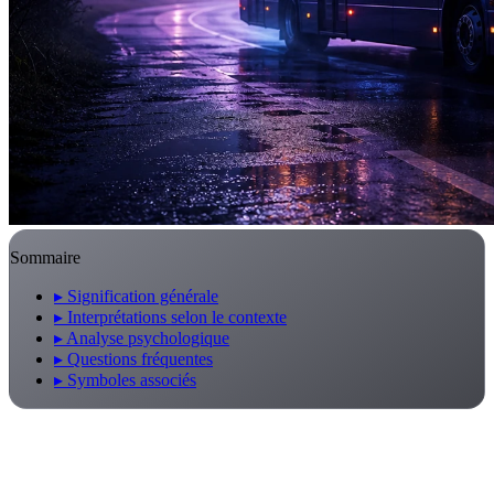
Sommaire
▸
Signification générale
▸
Interprétations selon le contexte
▸
Analyse psychologique
▸
Questions fréquentes
▸
Symboles associés
Signification générale