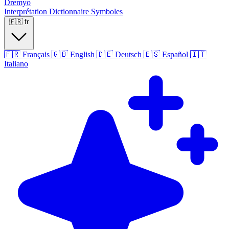
Dremyo
Interprétation
Dictionnaire
Symboles
🇫🇷
fr
🇫🇷
Français
🇬🇧
English
🇩🇪
Deutsch
🇪🇸
Español
🇮🇹
Italiano