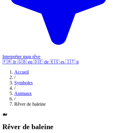
Interpréter mon rêve
🇫🇷
fr
🇬🇧
en
🇩🇪
de
🇪🇸
es
🇮🇹
it
Accueil
/
Symboles
/
Animaux
/
Rêver de baleine
🐋
Rêver de baleine