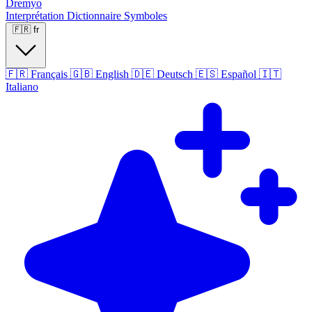
Dremyo
Interprétation
Dictionnaire
Symboles
🇫🇷
fr
🇫🇷
Français
🇬🇧
English
🇩🇪
Deutsch
🇪🇸
Español
🇮🇹
Italiano