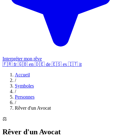
Interpréter mon rêve
🇫🇷
fr
🇬🇧
en
🇩🇪
de
🇪🇸
es
🇮🇹
it
Accueil
/
Symboles
/
Personnes
/
Rêver d'un Avocat
⚖️
Rêver d'un Avocat