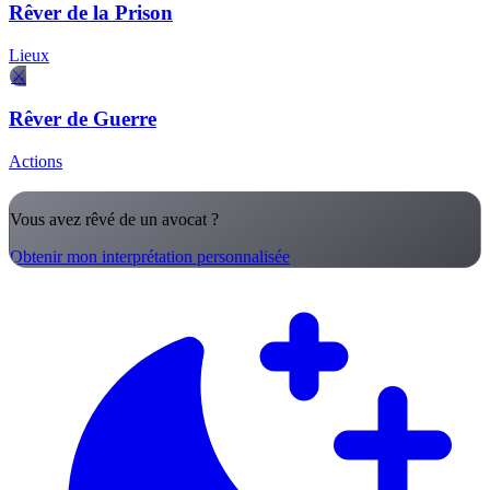
Rêver de la Prison
Lieux
⚔️
Rêver de Guerre
Actions
Vous avez rêvé de un avocat ?
Obtenir mon interprétation personnalisée