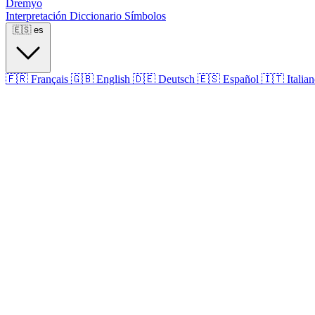
Dremyo
Interpretación
Diccionario
Símbolos
🇪🇸
es
🇫🇷
Français
🇬🇧
English
🇩🇪
Deutsch
🇪🇸
Español
🇮🇹
Italia