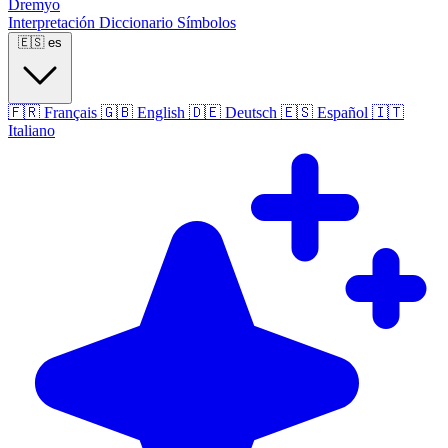
Dremyo
Interpretación
Diccionario
Símbolos
🇪🇸
es
🇫🇷
Français
🇬🇧
English
🇩🇪
Deutsch
🇪🇸
Español
🇮🇹
Italiano