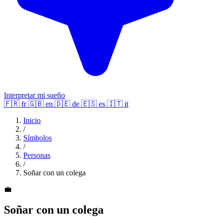
Interpretar mi sueño
🇫🇷
fr
🇬🇧
en
🇩🇪
de
🇪🇸
es
🇮🇹
it
Inicio
/
Símbolos
/
Personas
/
Soñar con un colega
💼
Soñar con un colega