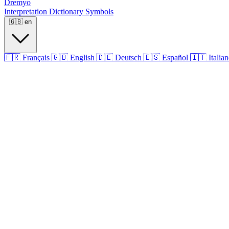
Dremyo
Interpretation
Dictionary
Symbols
🇬🇧
en
🇫🇷
Français
🇬🇧
English
🇩🇪
Deutsch
🇪🇸
Español
🇮🇹
Italia