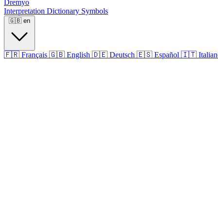
Dremyo
Interpretation
Dictionary
Symbols
🇬🇧
en
🇫🇷
Français
🇬🇧
English
🇩🇪
Deutsch
🇪🇸
Español
🇮🇹
Italia