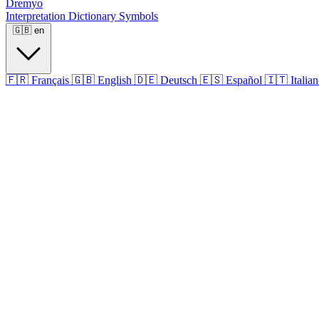
Dremyo
Interpretation
Dictionary
Symbols
🇬🇧
en
🇫🇷
Français
🇬🇧
English
🇩🇪
Deutsch
🇪🇸
Español
🇮🇹
Italia