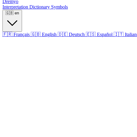
Dremyo
Interpretation
Dictionary
Symbols
🇬🇧
en
🇫🇷
Français
🇬🇧
English
🇩🇪
Deutsch
🇪🇸
Español
🇮🇹
Italia