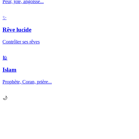
Peur, joie, angoisse...
✨
Rêve lucide
Contrôler ses rêves
🕌
Islam
Prophète, Coran, prière...
🌙
Prêt à explorer vos
rêves
?
Chaque nuit, votre subconscient vous envoie des messages.
Apprenez à les décrypter.