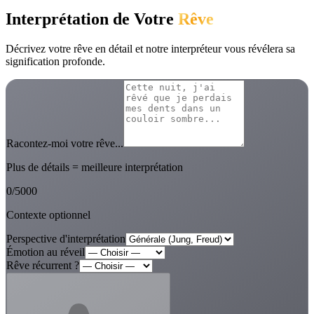
Interprétation de Votre
Rêve
Décrivez votre rêve en détail et notre interpréteur vous révélera sa
signification profonde.
Racontez-moi votre rêve...
Plus de détails = meilleure interprétation
0
/
5000
Contexte optionnel
Perspective d'interprétation
Émotion au réveil
Rêve récurrent ?