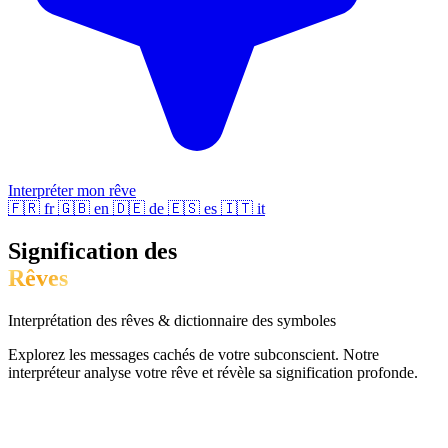
Interpréter mon rêve
🇫🇷
fr
🇬🇧
en
🇩🇪
de
🇪🇸
es
🇮🇹
it
Signification des
Rêves
Interprétation des rêves & dictionnaire des symboles
Explorez les messages cachés de votre subconscient. Notre
interpréteur analyse votre rêve et révèle sa signification profonde.