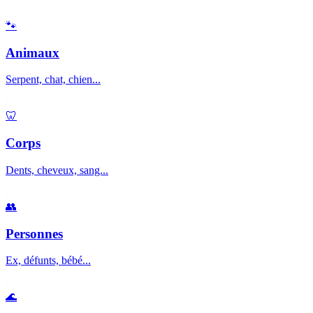
🐾
Animaux
Serpent, chat, chien...
🦷
Corps
Dents, cheveux, sang...
👥
Personnes
Ex, défunts, bébé...
🌊