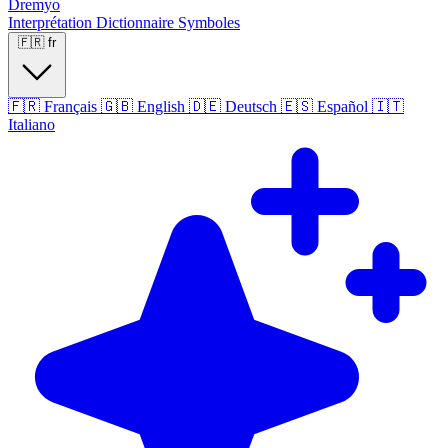
Dremyo
Interprétation
Dictionnaire
Symboles
🇫🇷
fr
🇫🇷
Français
🇬🇧
English
🇩🇪
Deutsch
🇪🇸
Español
🇮🇹
Italiano