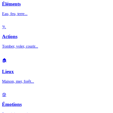
Éléments
Eau, feu, terre...
🏃
Actions
Tomber, voler, courir...
🏠
Lieux
Maison, mer, forêt...
😰
Émotions