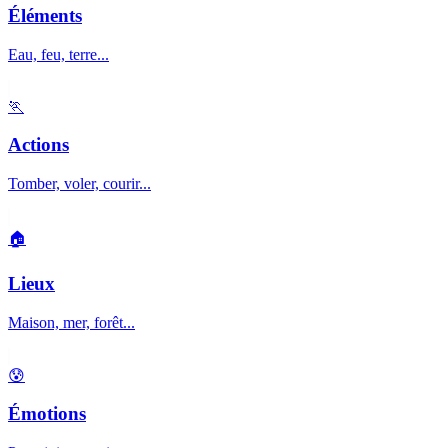
Éléments
Eau, feu, terre...
🏃
Actions
Tomber, voler, courir...
🏠
Lieux
Maison, mer, forêt...
😰
Émotions