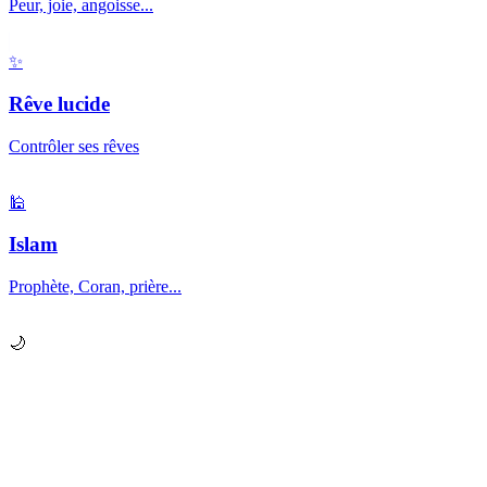
Peur, joie, angoisse...
✨
Rêve lucide
Contrôler ses rêves
🕌
Islam
Prophète, Coran, prière...
🌙
Prêt à explorer vos
rêves
?
Chaque nuit, votre subconscient vous envoie des messages.
Apprenez à les décrypter.