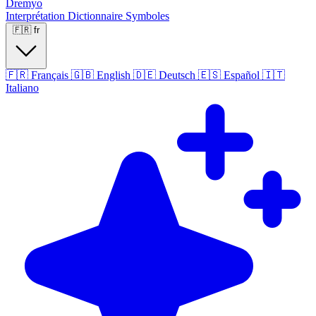
Dremyo
Interprétation
Dictionnaire
Symboles
🇫🇷
fr
🇫🇷
Français
🇬🇧
English
🇩🇪
Deutsch
🇪🇸
Español
🇮🇹
Italiano