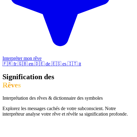
Interpréter mon rêve
🇫🇷
fr
🇬🇧
en
🇩🇪
de
🇪🇸
es
🇮🇹
it
Signification des
Rêves
Interprétation des rêves & dictionnaire des symboles
Explorez les messages cachés de votre subconscient. Notre
interpréteur analyse votre rêve et révèle sa signification profonde.