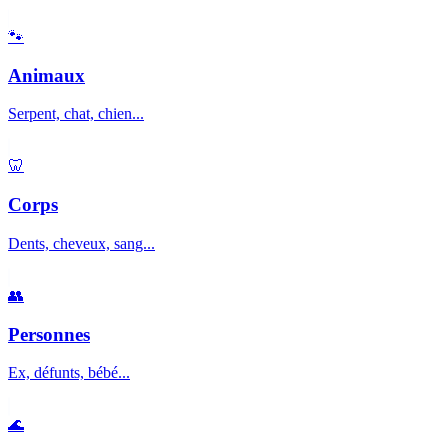
🐾
Animaux
Serpent, chat, chien...
🦷
Corps
Dents, cheveux, sang...
👥
Personnes
Ex, défunts, bébé...
🌊