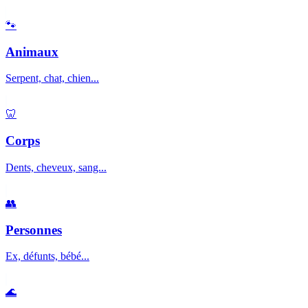
🐾
Animaux
Serpent, chat, chien...
🦷
Corps
Dents, cheveux, sang...
👥
Personnes
Ex, défunts, bébé...
🌊