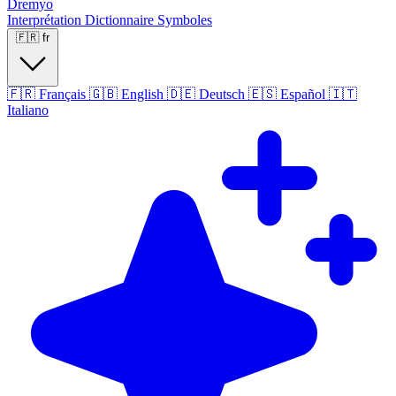
Dremyo
Interprétation
Dictionnaire
Symboles
🇫🇷
fr
🇫🇷
Français
🇬🇧
English
🇩🇪
Deutsch
🇪🇸
Español
🇮🇹
Italiano