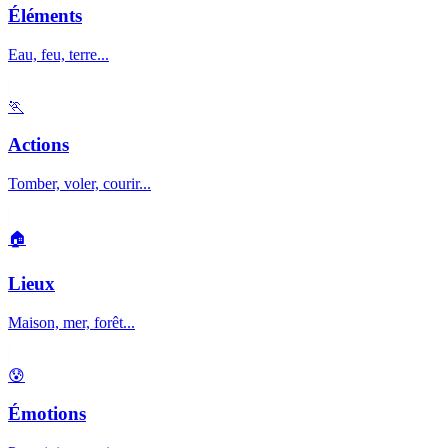
Éléments
Eau, feu, terre...
🏃
Actions
Tomber, voler, courir...
🏠
Lieux
Maison, mer, forêt...
😰
Émotions