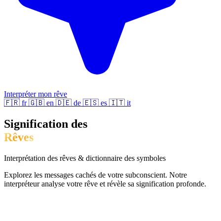
Interpréter mon rêve
🇫🇷
fr
🇬🇧
en
🇩🇪
de
🇪🇸
es
🇮🇹
it
Signification des
Rêves
Interprétation des rêves & dictionnaire des symboles
Explorez les messages cachés de votre subconscient. Notre
interpréteur analyse votre rêve et révèle sa signification profonde.