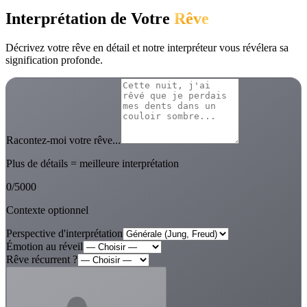
Interprétation de Votre
Rêve
Décrivez votre rêve en détail et notre interpréteur vous révélera sa
signification profonde.
Racontez-moi votre rêve...
Plus de détails = meilleure interprétation
0
/
5000
Contexte optionnel
Perspective d'interprétation
Émotion au réveil
Rêve récurrent ?