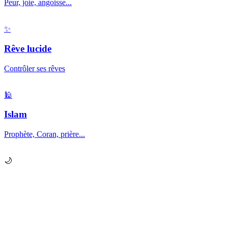
Peur, joie, angoisse...
✨
Rêve lucide
Contrôler ses rêves
🕌
Islam
Prophète, Coran, prière...
🌙
Prêt à explorer vos
rêves
?
Chaque nuit, votre subconscient vous envoie des messages.
Apprenez à les décrypter.