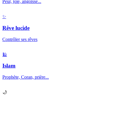
Peur, joie, angoisse...
✨
Rêve lucide
Contrôler ses rêves
🕌
Islam
Prophète, Coran, prière...
🌙
Prêt à explorer vos
rêves
?
Chaque nuit, votre subconscient vous envoie des messages.
Apprenez à les décrypter.