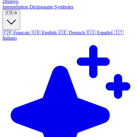
Dremyo
Interprétation
Dictionnaire
Symboles
🇫🇷
fr
🇫🇷
Français
🇬🇧
English
🇩🇪
Deutsch
🇪🇸
Español
🇮🇹
Italiano