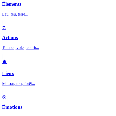
Éléments
Eau, feu, terre...
🏃
Actions
Tomber, voler, courir...
🏠
Lieux
Maison, mer, forêt...
😰
Émotions