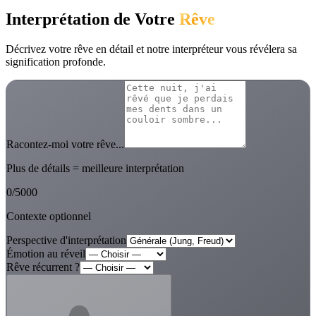
Interprétation de Votre
Rêve
Décrivez votre rêve en détail et notre interpréteur vous révélera sa
signification profonde.
Racontez-moi votre rêve...
Plus de détails = meilleure interprétation
0
/
5000
Contexte optionnel
Perspective d'interprétation
Émotion au réveil
Rêve récurrent ?