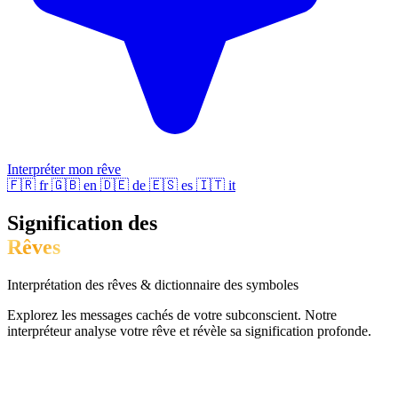
Interpréter mon rêve
🇫🇷
fr
🇬🇧
en
🇩🇪
de
🇪🇸
es
🇮🇹
it
Signification des
Rêves
Interprétation des rêves & dictionnaire des symboles
Explorez les messages cachés de votre subconscient. Notre
interpréteur analyse votre rêve et révèle sa signification profonde.