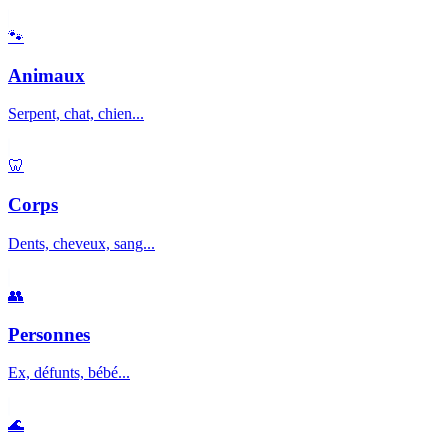
🐾
Animaux
Serpent, chat, chien...
🦷
Corps
Dents, cheveux, sang...
👥
Personnes
Ex, défunts, bébé...
🌊