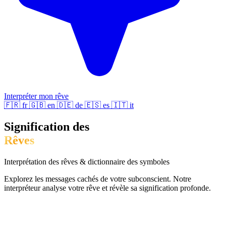
Interpréter mon rêve
🇫🇷
fr
🇬🇧
en
🇩🇪
de
🇪🇸
es
🇮🇹
it
Signification des
Rêves
Interprétation des rêves & dictionnaire des symboles
Explorez les messages cachés de votre subconscient. Notre
interpréteur analyse votre rêve et révèle sa signification profonde.