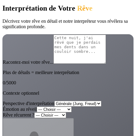
Interprétation de Votre
Rêve
Décrivez votre rêve en détail et notre interpréteur vous révélera sa
signification profonde.
Racontez-moi votre rêve...
Plus de détails = meilleure interprétation
0
/
5000
Contexte optionnel
Perspective d'interprétation
Émotion au réveil
Rêve récurrent ?