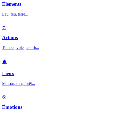
Éléments
Eau, feu, terre...
🏃
Actions
Tomber, voler, courir...
🏠
Lieux
Maison, mer, forêt...
😰
Émotions