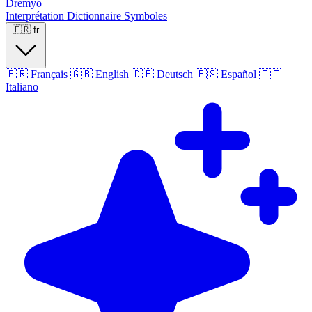
Dremyo
Interprétation
Dictionnaire
Symboles
🇫🇷
fr
🇫🇷
Français
🇬🇧
English
🇩🇪
Deutsch
🇪🇸
Español
🇮🇹
Italiano