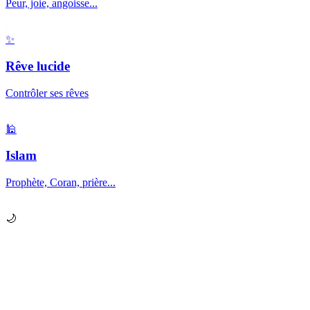
Peur, joie, angoisse...
✨
Rêve lucide
Contrôler ses rêves
🕌
Islam
Prophète, Coran, prière...
🌙
Prêt à explorer vos
rêves
?
Chaque nuit, votre subconscient vous envoie des messages.
Apprenez à les décrypter.