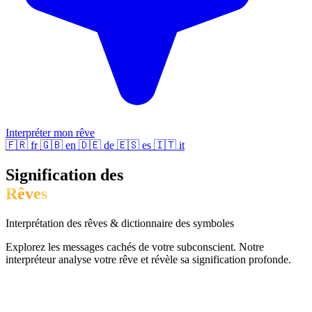
Interpréter mon rêve
🇫🇷
fr
🇬🇧
en
🇩🇪
de
🇪🇸
es
🇮🇹
it
Signification des
Rêves
Interprétation des rêves & dictionnaire des symboles
Explorez les messages cachés de votre subconscient. Notre
interpréteur analyse votre rêve et révèle sa signification profonde.