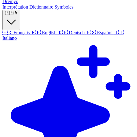
Dremyo
Interprétation
Dictionnaire
Symboles
🇫🇷
fr
🇫🇷
Français
🇬🇧
English
🇩🇪
Deutsch
🇪🇸
Español
🇮🇹
Italiano