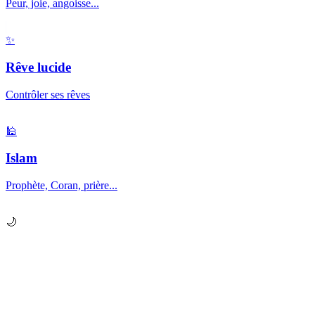
Peur, joie, angoisse...
✨
Rêve lucide
Contrôler ses rêves
🕌
Islam
Prophète, Coran, prière...
🌙
Prêt à explorer vos
rêves
?
Chaque nuit, votre subconscient vous envoie des messages.
Apprenez à les décrypter.