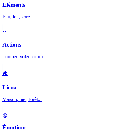
Éléments
Eau, feu, terre...
🏃
Actions
Tomber, voler, courir...
🏠
Lieux
Maison, mer, forêt...
😰
Émotions