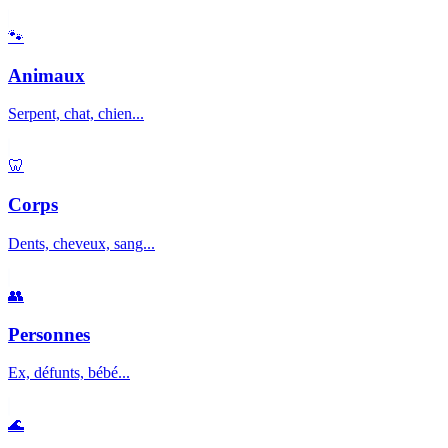
🐾
Animaux
Serpent, chat, chien...
🦷
Corps
Dents, cheveux, sang...
👥
Personnes
Ex, défunts, bébé...
🌊