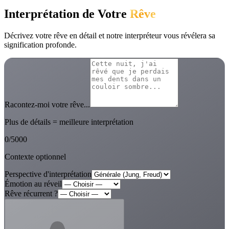
Interprétation de Votre
Rêve
Décrivez votre rêve en détail et notre interpréteur vous révélera sa
signification profonde.
Racontez-moi votre rêve...
Plus de détails = meilleure interprétation
0
/
5000
Contexte optionnel
Perspective d'interprétation
Émotion au réveil
Rêve récurrent ?