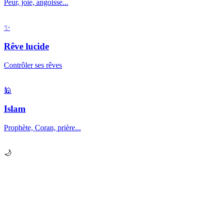
Peur, joie, angoisse...
✨
Rêve lucide
Contrôler ses rêves
🕌
Islam
Prophète, Coran, prière...
🌙
Prêt à explorer vos
rêves
?
Chaque nuit, votre subconscient vous envoie des messages.
Apprenez à les décrypter.