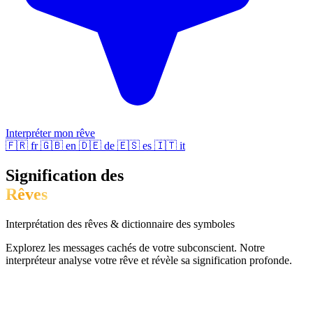
Interpréter mon rêve
🇫🇷
fr
🇬🇧
en
🇩🇪
de
🇪🇸
es
🇮🇹
it
Signification des
Rêves
Interprétation des rêves & dictionnaire des symboles
Explorez les messages cachés de votre subconscient. Notre
interpréteur analyse votre rêve et révèle sa signification profonde.