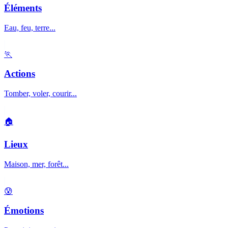
Éléments
Eau, feu, terre...
🏃
Actions
Tomber, voler, courir...
🏠
Lieux
Maison, mer, forêt...
😰
Émotions