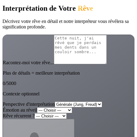
Interprétation de Votre
Rêve
Décrivez votre rêve en détail et notre interpréteur vous révélera sa
signification profonde.
Racontez-moi votre rêve...
Plus de détails = meilleure interprétation
0
/
5000
Contexte optionnel
Perspective d'interprétation
Émotion au réveil
Rêve récurrent ?