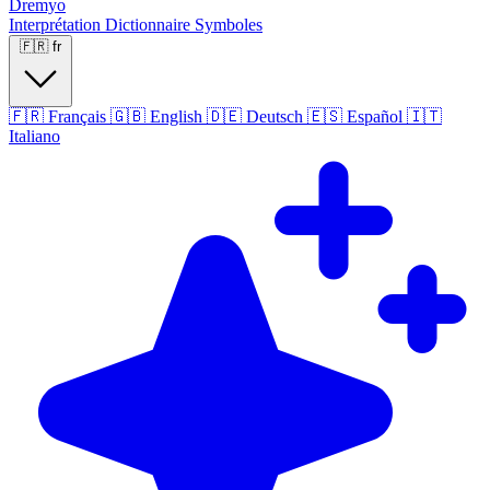
Dremyo
Interprétation
Dictionnaire
Symboles
🇫🇷
fr
🇫🇷
Français
🇬🇧
English
🇩🇪
Deutsch
🇪🇸
Español
🇮🇹
Italiano