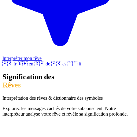
Interpréter mon rêve
🇫🇷
fr
🇬🇧
en
🇩🇪
de
🇪🇸
es
🇮🇹
it
Signification des
Rêves
Interprétation des rêves & dictionnaire des symboles
Explorez les messages cachés de votre subconscient. Notre
interpréteur analyse votre rêve et révèle sa signification profonde.