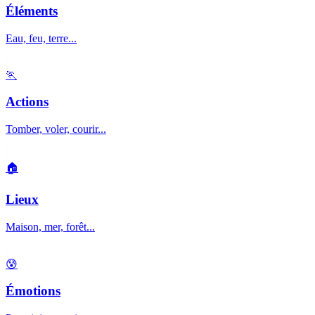
Éléments
Eau, feu, terre...
🏃
Actions
Tomber, voler, courir...
🏠
Lieux
Maison, mer, forêt...
😰
Émotions