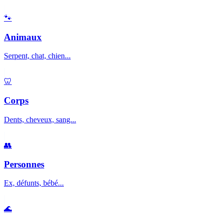
🐾
Animaux
Serpent, chat, chien...
🦷
Corps
Dents, cheveux, sang...
👥
Personnes
Ex, défunts, bébé...
🌊