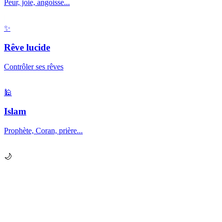
Peur, joie, angoisse...
✨
Rêve lucide
Contrôler ses rêves
🕌
Islam
Prophète, Coran, prière...
🌙
Prêt à explorer vos
rêves
?
Chaque nuit, votre subconscient vous envoie des messages.
Apprenez à les décrypter.