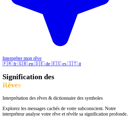
Interpréter mon rêve
🇫🇷
fr
🇬🇧
en
🇩🇪
de
🇪🇸
es
🇮🇹
it
Signification des
Rêves
Interprétation des rêves & dictionnaire des symboles
Explorez les messages cachés de votre subconscient. Notre
interpréteur analyse votre rêve et révèle sa signification profonde.