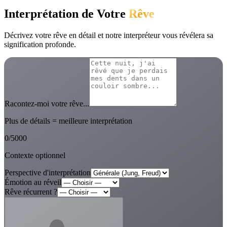
Interprétation de Votre
Rêve
Décrivez votre rêve en détail et notre interpréteur vous révélera sa
signification profonde.
Racontez-moi votre rêve...
Plus de détails = meilleure interprétation
0
/
5000
Contexte optionnel
Perspective d'interprétation
Émotion au réveil
Rêve récurrent ?