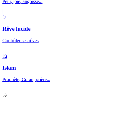
Peur, joie, angoisse...
✨
Rêve lucide
Contrôler ses rêves
🕌
Islam
Prophète, Coran, prière...
🌙
Prêt à explorer vos
rêves
?
Chaque nuit, votre subconscient vous envoie des messages.
Apprenez à les décrypter.