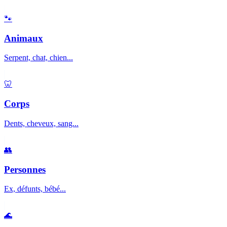
🐾
Animaux
Serpent, chat, chien...
🦷
Corps
Dents, cheveux, sang...
👥
Personnes
Ex, défunts, bébé...
🌊