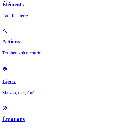
Éléments
Eau, feu, terre...
🏃
Actions
Tomber, voler, courir...
🏠
Lieux
Maison, mer, forêt...
😰
Émotions