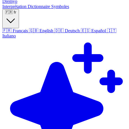
Dremyo
Interprétation
Dictionnaire
Symboles
🇫🇷
fr
🇫🇷
Français
🇬🇧
English
🇩🇪
Deutsch
🇪🇸
Español
🇮🇹
Italiano