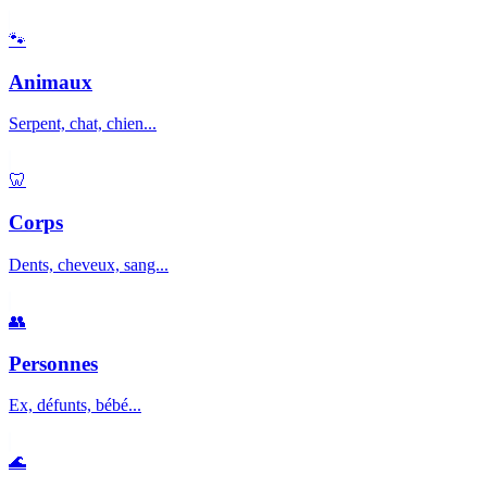
🐾
Animaux
Serpent, chat, chien...
🦷
Corps
Dents, cheveux, sang...
👥
Personnes
Ex, défunts, bébé...
🌊