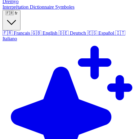
Dremyo
Interprétation
Dictionnaire
Symboles
🇫🇷
fr
🇫🇷
Français
🇬🇧
English
🇩🇪
Deutsch
🇪🇸
Español
🇮🇹
Italiano