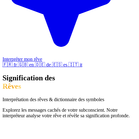
Interpréter mon rêve
🇫🇷
fr
🇬🇧
en
🇩🇪
de
🇪🇸
es
🇮🇹
it
Signification des
Rêves
Interprétation des rêves & dictionnaire des symboles
Explorez les messages cachés de votre subconscient. Notre
interpréteur analyse votre rêve et révèle sa signification profonde.