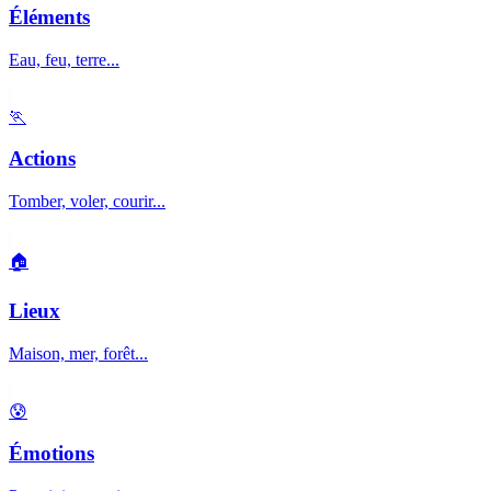
Éléments
Eau, feu, terre...
🏃
Actions
Tomber, voler, courir...
🏠
Lieux
Maison, mer, forêt...
😰
Émotions