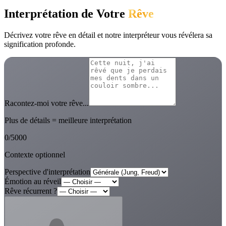
Interprétation de Votre
Rêve
Décrivez votre rêve en détail et notre interpréteur vous révélera sa
signification profonde.
Racontez-moi votre rêve...
Plus de détails = meilleure interprétation
0
/
5000
Contexte optionnel
Perspective d'interprétation
Émotion au réveil
Rêve récurrent ?