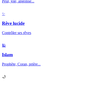
Peur, joie, angoisse...
✨
Rêve lucide
Contrôler ses rêves
🕌
Islam
Prophète, Coran, prière...
🌙
Prêt à explorer vos
rêves
?
Chaque nuit, votre subconscient vous envoie des messages.
Apprenez à les décrypter.