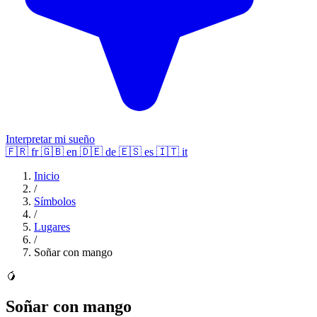
Interpretar mi sueño
🇫🇷
fr
🇬🇧
en
🇩🇪
de
🇪🇸
es
🇮🇹
it
Inicio
/
Símbolos
/
Lugares
/
Soñar con mango
🥭
Soñar con mango