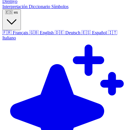
Dremyo
Interpretación
Diccionario
Símbolos
🇪🇸
es
🇫🇷
Français
🇬🇧
English
🇩🇪
Deutsch
🇪🇸
Español
🇮🇹
Italiano