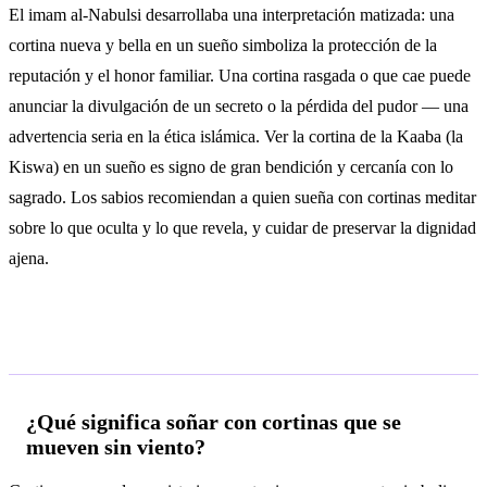
El imam al-Nabulsi desarrollaba una interpretación matizada: una
cortina nueva y bella en un sueño simboliza la protección de la
reputación y el honor familiar. Una cortina rasgada o que cae puede
anunciar la divulgación de un secreto o la pérdida del pudor — una
advertencia seria en la ética islámica. Ver la cortina de la Kaaba (la
Kiswa) en un sueño es signo de gran bendición y cercanía con lo
sagrado. Los sabios recomiendan a quien sueña con cortinas meditar
sobre lo que oculta y lo que revela, y cuidar de preservar la dignidad
ajena.
Preguntas frecuentes
¿Qué significa soñar con cortinas que se
mueven sin viento?