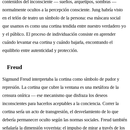
contenidos del inconsciente — sueños, arquetipos, sombras —
normalmente ocultos a la percepción consciente. Jung habría visto
en el telón de teatro un símbolo de la persona: esa máscara social
que usamos es como una cortina tendida entre nuestro verdadero yo
y el público. El proceso de individuación consiste en aprender
cuándo levantar esa cortina y cuándo bajarla, encontrando el
equilibrio entre autenticidad y protección.
Freud
Sigmund Freud interpretaba la cortina como símbolo de pudor y
represión. La cortina que cubre la ventana es una metáfora de la
censura onírica — ese mecanismo que disfraza los deseos
inconscientes para hacerlos aceptables a la conciencia. Correr la
cortina sería un acto de transgresión, el desvelamiento de lo que
debería permanecer oculto según las normas sociales. Freud también
señalaría la dimensión voyerista: el impulso de mirar a través de los