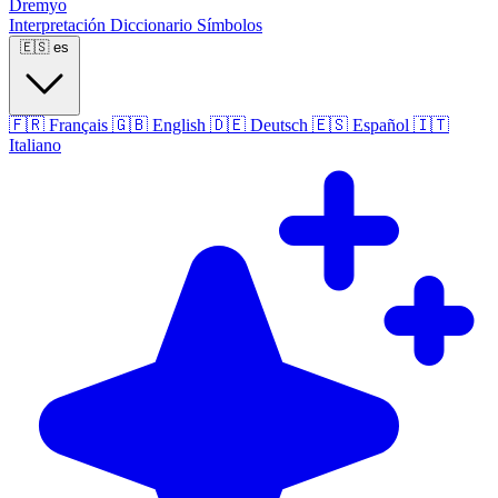
Dremyo
Interpretación
Diccionario
Símbolos
🇪🇸
es
🇫🇷
Français
🇬🇧
English
🇩🇪
Deutsch
🇪🇸
Español
🇮🇹
Italiano