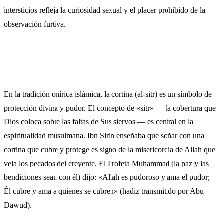
intersticios refleja la curiosidad sexual y el placer prohibido de la
observación furtiva.
Interpretación islámica
En la tradición onírica islámica, la cortina (al-sitr) es un símbolo de
protección divina y pudor. El concepto de «sitr» — la cobertura que
Dios coloca sobre las faltas de Sus siervos — es central en la
espiritualidad musulmana. Ibn Sirin enseñaba que soñar con una
cortina que cubre y protege es signo de la misericordia de Allah que
vela los pecados del creyente. El Profeta Muhammad (la paz y las
bendiciones sean con él) dijo: «Allah es pudoroso y ama el pudor;
Él cubre y ama a quienes se cubren» (hadiz transmitido por Abu
Dawud).