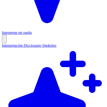
Interpretar mi sueño
Interpretación
Diccionario
Símbolos