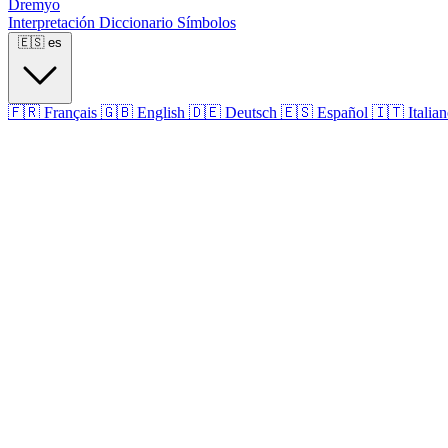
Dremyo
Interpretación
Diccionario
Símbolos
🇪🇸
es
🇫🇷
Français
🇬🇧
English
🇩🇪
Deutsch
🇪🇸
Español
🇮🇹
Italia