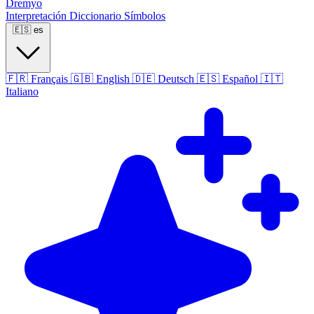
Dremyo
Interpretación
Diccionario
Símbolos
🇪🇸
es
🇫🇷
Français
🇬🇧
English
🇩🇪
Deutsch
🇪🇸
Español
🇮🇹
Italiano