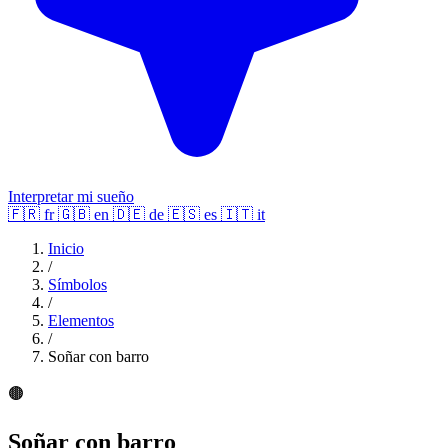
Interpretar mi sueño
🇫🇷
fr
🇬🇧
en
🇩🇪
de
🇪🇸
es
🇮🇹
it
Inicio
/
Símbolos
/
Elementos
/
Soñar con barro
🟤
Soñar con barro