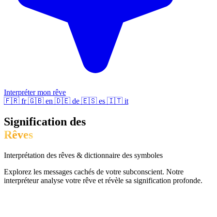
Interpréter mon rêve
🇫🇷
fr
🇬🇧
en
🇩🇪
de
🇪🇸
es
🇮🇹
it
Signification des
Rêves
Interprétation des rêves & dictionnaire des symboles
Explorez les messages cachés de votre subconscient. Notre
interpréteur analyse votre rêve et révèle sa signification profonde.