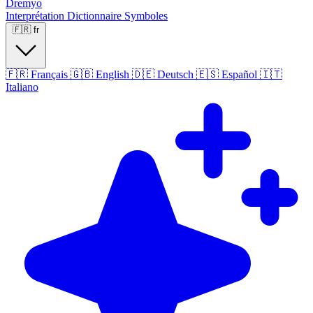
Dremyo
Interprétation
Dictionnaire
Symboles
🇫🇷
fr
🇫🇷
Français
🇬🇧
English
🇩🇪
Deutsch
🇪🇸
Español
🇮🇹
Italiano