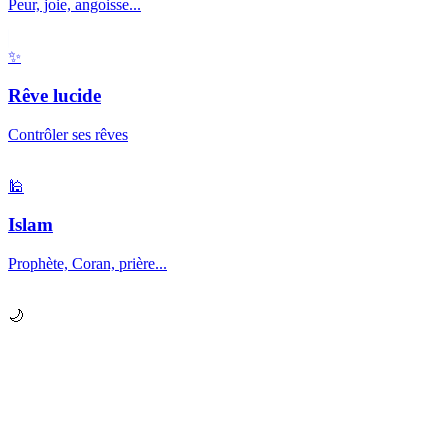
Peur, joie, angoisse...
✨
Rêve lucide
Contrôler ses rêves
🕌
Islam
Prophète, Coran, prière...
🌙
Prêt à explorer vos
rêves
?
Chaque nuit, votre subconscient vous envoie des messages.
Apprenez à les décrypter.