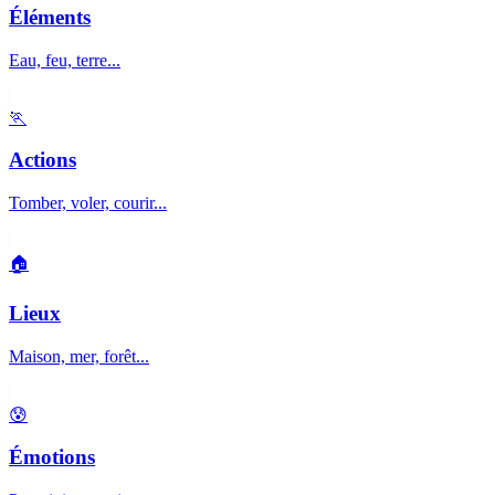
Éléments
Eau, feu, terre...
🏃
Actions
Tomber, voler, courir...
🏠
Lieux
Maison, mer, forêt...
😰
Émotions