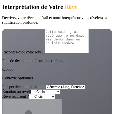
Interprétation de Votre
Rêve
Décrivez votre rêve en détail et notre interpréteur vous révélera sa
signification profonde.
Racontez-moi votre rêve...
Plus de détails = meilleure interprétation
0
/
5000
Contexte optionnel
Perspective d'interprétation
Émotion au réveil
Rêve récurrent ?