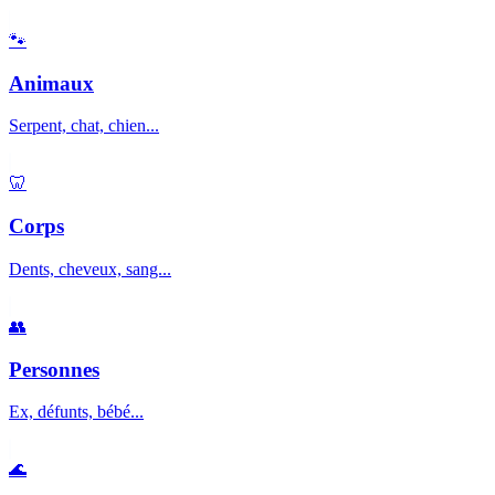
🐾
Animaux
Serpent, chat, chien...
🦷
Corps
Dents, cheveux, sang...
👥
Personnes
Ex, défunts, bébé...
🌊