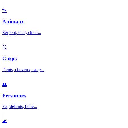
🐾
Animaux
Serpent, chat, chien...
🦷
Corps
Dents, cheveux, sang...
👥
Personnes
Ex, défunts, bébé...
🌊