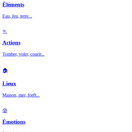
Éléments
Eau, feu, terre...
🏃
Actions
Tomber, voler, courir...
🏠
Lieux
Maison, mer, forêt...
😰
Émotions