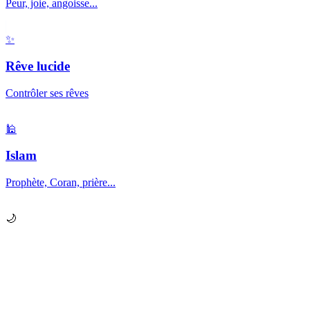
Peur, joie, angoisse...
✨
Rêve lucide
Contrôler ses rêves
🕌
Islam
Prophète, Coran, prière...
🌙
Prêt à explorer vos
rêves
?
Chaque nuit, votre subconscient vous envoie des messages.
Apprenez à les décrypter.