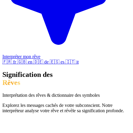
Interpréter mon rêve
🇫🇷
fr
🇬🇧
en
🇩🇪
de
🇪🇸
es
🇮🇹
it
Signification des
Rêves
Interprétation des rêves & dictionnaire des symboles
Explorez les messages cachés de votre subconscient. Notre
interpréteur analyse votre rêve et révèle sa signification profonde.