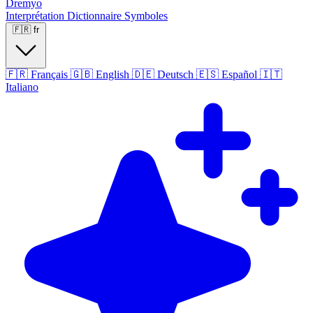
Dremyo
Interprétation
Dictionnaire
Symboles
🇫🇷
fr
🇫🇷
Français
🇬🇧
English
🇩🇪
Deutsch
🇪🇸
Español
🇮🇹
Italiano