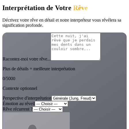
Interprétation de Votre
Rêve
Décrivez votre rêve en détail et notre interpréteur vous révélera sa
signification profonde.
Racontez-moi votre rêve...
Plus de détails = meilleure interprétation
0
/
5000
Contexte optionnel
Perspective d'interprétation
Émotion au réveil
Rêve récurrent ?