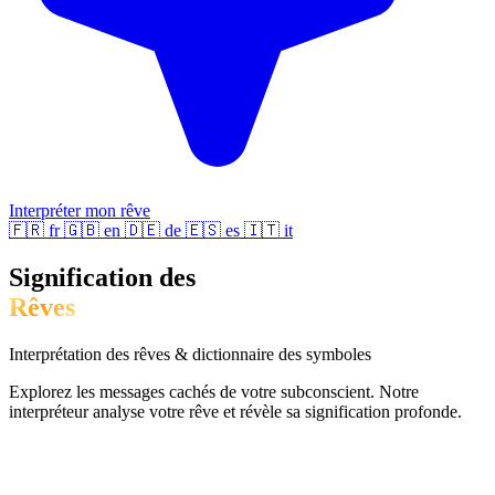
Interpréter mon rêve
🇫🇷
fr
🇬🇧
en
🇩🇪
de
🇪🇸
es
🇮🇹
it
Signification des
Rêves
Interprétation des rêves & dictionnaire des symboles
Explorez les messages cachés de votre subconscient. Notre
interpréteur analyse votre rêve et révèle sa signification profonde.