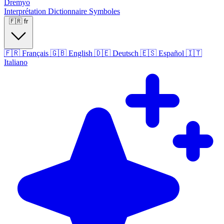
Dremyo
Interprétation
Dictionnaire
Symboles
🇫🇷
fr
🇫🇷
Français
🇬🇧
English
🇩🇪
Deutsch
🇪🇸
Español
🇮🇹
Italiano