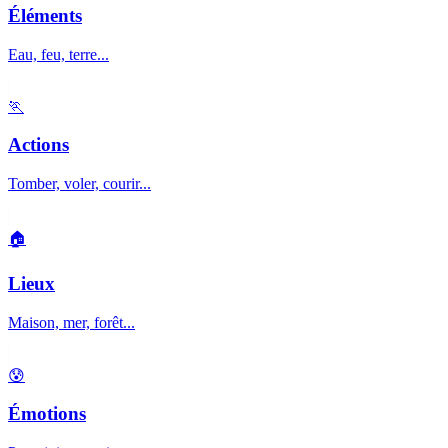
Éléments
Eau, feu, terre...
🏃
Actions
Tomber, voler, courir...
🏠
Lieux
Maison, mer, forêt...
😰
Émotions