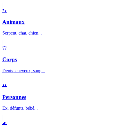
🐾
Animaux
Serpent, chat, chien...
🦷
Corps
Dents, cheveux, sang...
👥
Personnes
Ex, défunts, bébé...
🌊