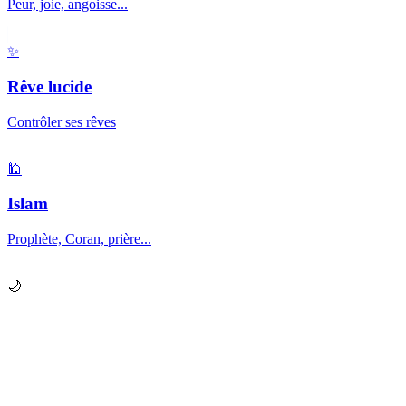
Peur, joie, angoisse...
✨
Rêve lucide
Contrôler ses rêves
🕌
Islam
Prophète, Coran, prière...
🌙
Prêt à explorer vos
rêves
?
Chaque nuit, votre subconscient vous envoie des messages.
Apprenez à les décrypter.