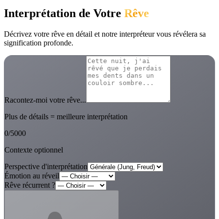
Interprétation de Votre
Rêve
Décrivez votre rêve en détail et notre interpréteur vous révélera sa
signification profonde.
Racontez-moi votre rêve...
Plus de détails = meilleure interprétation
0
/
5000
Contexte optionnel
Perspective d'interprétation
Émotion au réveil
Rêve récurrent ?