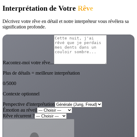
Interprétation de Votre
Rêve
Décrivez votre rêve en détail et notre interpréteur vous révélera sa
signification profonde.
Racontez-moi votre rêve...
Plus de détails = meilleure interprétation
0
/
5000
Contexte optionnel
Perspective d'interprétation
Émotion au réveil
Rêve récurrent ?