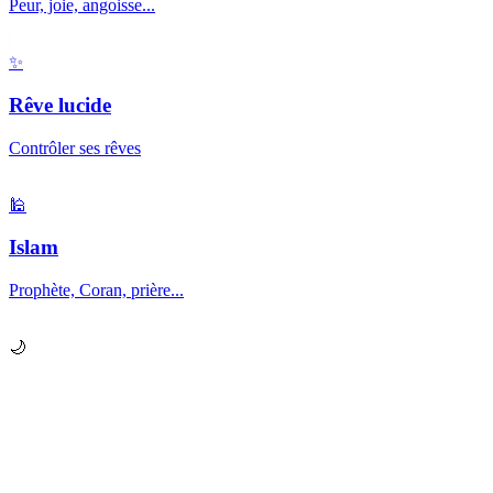
Peur, joie, angoisse...
✨
Rêve lucide
Contrôler ses rêves
🕌
Islam
Prophète, Coran, prière...
🌙
Prêt à explorer vos
rêves
?
Chaque nuit, votre subconscient vous envoie des messages.
Apprenez à les décrypter.