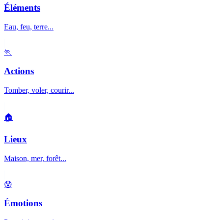
Éléments
Eau, feu, terre...
🏃
Actions
Tomber, voler, courir...
🏠
Lieux
Maison, mer, forêt...
😰
Émotions