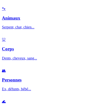
🐾
Animaux
Serpent, chat, chien...
🦷
Corps
Dents, cheveux, sang...
👥
Personnes
Ex, défunts, bébé...
🌊