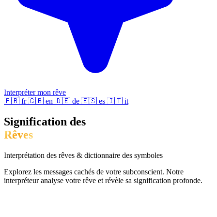
Interpréter mon rêve
🇫🇷
fr
🇬🇧
en
🇩🇪
de
🇪🇸
es
🇮🇹
it
Signification des
Rêves
Interprétation des rêves & dictionnaire des symboles
Explorez les messages cachés de votre subconscient. Notre
interpréteur analyse votre rêve et révèle sa signification profonde.