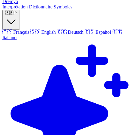
Dremyo
Interprétation
Dictionnaire
Symboles
🇫🇷
fr
🇫🇷
Français
🇬🇧
English
🇩🇪
Deutsch
🇪🇸
Español
🇮🇹
Italiano