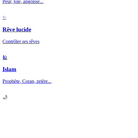
Peur, joie, angoisse...
✨
Rêve lucide
Contrôler ses rêves
🕌
Islam
Prophète, Coran, prière...
🌙
Prêt à explorer vos
rêves
?
Chaque nuit, votre subconscient vous envoie des messages.
Apprenez à les décrypter.