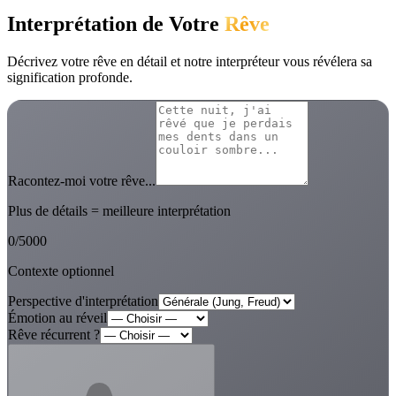
Interprétation de Votre
Rêve
Décrivez votre rêve en détail et notre interpréteur vous révélera sa
signification profonde.
Racontez-moi votre rêve...
Plus de détails = meilleure interprétation
0
/
5000
Contexte optionnel
Perspective d'interprétation
Émotion au réveil
Rêve récurrent ?