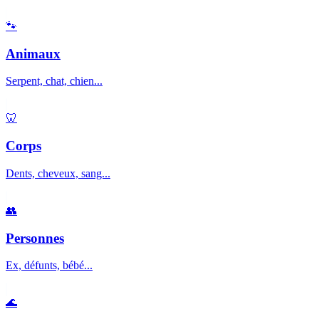
🐾
Animaux
Serpent, chat, chien...
🦷
Corps
Dents, cheveux, sang...
👥
Personnes
Ex, défunts, bébé...
🌊