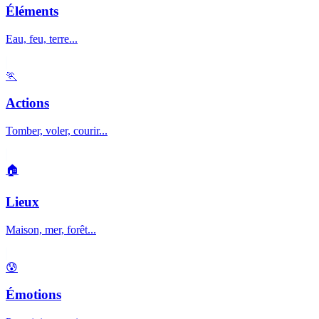
Éléments
Eau, feu, terre...
🏃
Actions
Tomber, voler, courir...
🏠
Lieux
Maison, mer, forêt...
😰
Émotions