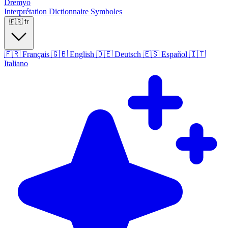
Dremyo
Interprétation
Dictionnaire
Symboles
🇫🇷
fr
🇫🇷
Français
🇬🇧
English
🇩🇪
Deutsch
🇪🇸
Español
🇮🇹
Italiano