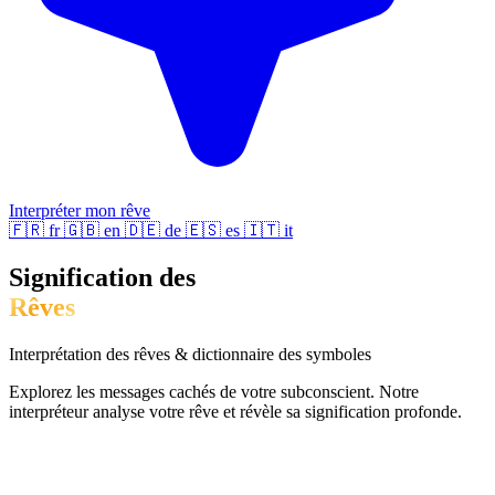
Interpréter mon rêve
🇫🇷
fr
🇬🇧
en
🇩🇪
de
🇪🇸
es
🇮🇹
it
Signification des
Rêves
Interprétation des rêves & dictionnaire des symboles
Explorez les messages cachés de votre subconscient. Notre
interpréteur analyse votre rêve et révèle sa signification profonde.