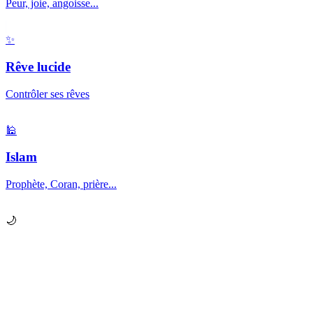
Peur, joie, angoisse...
✨
Rêve lucide
Contrôler ses rêves
🕌
Islam
Prophète, Coran, prière...
🌙
Prêt à explorer vos
rêves
?
Chaque nuit, votre subconscient vous envoie des messages.
Apprenez à les décrypter.