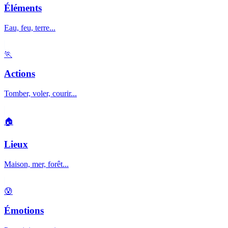
Éléments
Eau, feu, terre...
🏃
Actions
Tomber, voler, courir...
🏠
Lieux
Maison, mer, forêt...
😰
Émotions