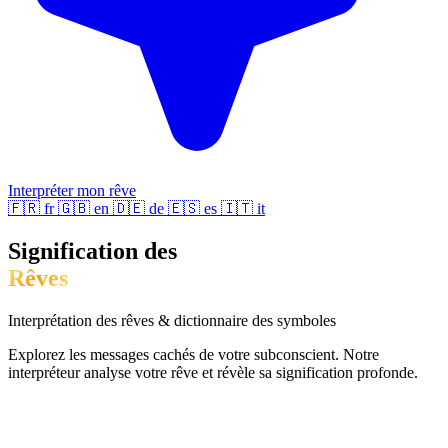
Interpréter mon rêve
🇫🇷
fr
🇬🇧
en
🇩🇪
de
🇪🇸
es
🇮🇹
it
Signification des
Rêves
Interprétation des rêves & dictionnaire des symboles
Explorez les messages cachés de votre subconscient. Notre
interpréteur analyse votre rêve et révèle sa signification profonde.