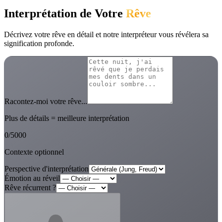
Interprétation de Votre
Rêve
Décrivez votre rêve en détail et notre interpréteur vous révélera sa
signification profonde.
Racontez-moi votre rêve...
Plus de détails = meilleure interprétation
0
/
5000
Contexte optionnel
Perspective d'interprétation
Émotion au réveil
Rêve récurrent ?