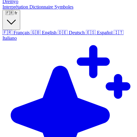
Dremyo
Interprétation
Dictionnaire
Symboles
🇫🇷
fr
🇫🇷
Français
🇬🇧
English
🇩🇪
Deutsch
🇪🇸
Español
🇮🇹
Italiano