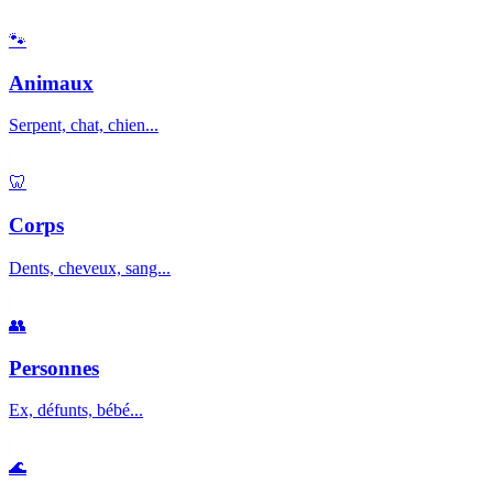
🐾
Animaux
Serpent, chat, chien...
🦷
Corps
Dents, cheveux, sang...
👥
Personnes
Ex, défunts, bébé...
🌊